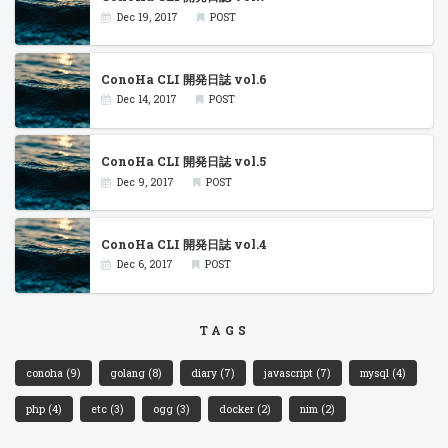
Dec 19, 2017
POST
ConoHa CLI 開発日誌 vol.6
Dec 14, 2017
POST
ConoHa CLI 開発日誌 vol.5
Dec 9, 2017
POST
ConoHa CLI 開発日誌 vol.4
Dec 6, 2017
POST
TAGS
conoha
(9)
golang
(8)
diary
(7)
javascript
(7)
mysql
(4)
php
(4)
etc
(3)
ogg
(3)
docker
(2)
nim
(2)