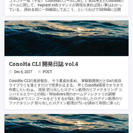
コマンド一覧（予定） ConoHaのゴールに関して 前回考えたConoHaの
ゴールに関して、vagrant sshコマンドが再現出来れば良い事はわかっ
ている。 諦める前に一回確認しておこう、というわけでGitHubに公開
されているソースコードを閲覧してみた。 該当するスクリプトはこの辺
にありそうだ。 vagrant/lib/vagrant/action/builtin/ssh_exec.rb
vagrant/lib/vagrant/action/builtin/ssh_run.rb
vagrant/lib/vagrant/util/ssh.rb まぁ、Rubyのコードをあまり読めない
から大変なんだが、どうやらvagrant/action/ssh_run.rbを読む限り、
具体的な処理はutil/ssh.rbに移譲しているようだ。 うーむ、やはりサブ
プロセスで動作させて、インタラクティブな状態で紐付けているよう
だ。 しかしこれでSSHで繋いだ先でVimやtmuxを平然と使えるって凄
いな。 なんとなくできそうな事はわかったが、Goだとどうやって実装
すればいいんだ。 How can I open an interactive subprogram from
within a go program? josephspurrier/sshclient.go - GitHub Gist ん？
ConoHa CLI 開発日誌 vol.4
なんかめっちゃ簡単な事書いてないか？ cmd := exec.Command("ssh",
option) cmd.Stdout = os.Stdout cmd.Stdin = os.Stdin cmd.Stderr =
os.Stderr cmd.Run() まさかこれだけでいける？ オプションのあたりは
Dec 6, 2017
POST
作り込む必要がありそうだけど、一応覚えておこう。 既存sshと連携し
たければvagrantと同じくconoha ssh-configで表示されるようにした
ConoHa-CLIの進捗報告。 チラ裏成分多め。 車駆動開発だとGoの依存
い。 カレントディレクトリのファイル仕様 spec.toml: 仕様(名前, OS,
ライブラリを落とすだけで世界が止まる。 早くConoHa環境でオラオラ
ssh-key, インスタンスタイプ…などなど) instance.toml: ConoHaのイン
作業したいわぁ。 現状 切り出したログイン処理のリファクタリング コ
スタンスの情報 1ディレクトリ、1設定ファイル、1インスタンス。 これ
ンパイルエラーとの戦い Windows用のホームディレクトリの調整
もvagrantにある程度合わせる形で考えた。
Glideはオワコン ゴールをどうするか悩む 切り出したログイン処理のリ
ファクタリング 切り出したログイン処理が汚いが諦めて布団に潜った
所、 翌日の朝に閃いてリファクタリング、まだまだ拙いが良い感じの粒
度で切り出せたように思える。 コンパイルエラーとの戦い single-value
contextというエラーが出て中々解消出来ない。 とりあえず色々ググっ
ていたら、戻り値が2個のものを1個だけ受け取っていた事が原因らし
い。 不要の場合でも_で受け取る必要があるのね。 全部のコンパイルが
通ってログインが通った所で一旦コミットしてGitHubへプッシュ。 Go