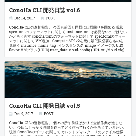
意しています。これで明示的に goimports を実行することができま
ConoHa CLI 開発日誌 vol.6
す。 これだね。 let g:go_fmt_command = "goimports" これ入れてお
けば自動的にやってくれるみたいだから入れておこう。 不要になったら
削除までしてくれるらしいから完璧だね。 さて、早速実験。
Dec 14, 2017
POST
fmt.printfn("hogehoge")で保存っと、よしよしちゃんとimport "fmt"に
なった。 じゃあconf.Read()を使ったらどうなるのっ
ConoHa-CLIの進捗報告。 今回も前回と同様に仕様回りを固める 現状
と…"github.com/miyabisun/conoha-cli/conf" 嘘だろ……！？ これもバ
spec.tomlのフォーマットに関して instance.tomlは必要ないのではない
ッチリ解決するとは恐ろしい…… もう私は長いGolang人生でimport文を
かと考え直す conoha.tomlのフォーマットに関して spec.tomlのフォー
自分で修正することは多分無い。 とはいえ、viperだけ
マットに関して VM追加 - Compute API v2を元に最低限必要なものを
で”github.com/spf13/viper”を提示することは難しいと思うので、 この
見繕う instance_name_tag : インスタンス名 image: イメージ(UUID)
辺の依存関係をどう解決するかは今後も確認する必要がありそうだ
flavor: VMプラン(UUID) user_data: cloud-config (URL or ./cloud.cfg)
ね。
key_name: SSHキー名 おっ、最小で考えたら意外と少なくいけるな。
ユーザースクリプトがAPI越しだとcloud-configオンリーなのが悲し
い。 ところで、考えないようにしてたけどこのイメージとVMプランの
UUIDとはなんぞや？ イメージ一覧画面を見たが何も書いて無かったの
で、 VM追加 - Compute API v2のページから推測しよう。 Request
Json (最低指定時) { "server": { "imageRef": "1f7bcc63-4a18-4371-
85b1-bcdd4301ff31", "flavorRef": "b60acd11-3fd5-46e1-9387-
aae4737d49aa", "adminPass":"72LY2hf38Kf84vCy4sUr" } } ハイフ
ンでセパレートされた4-2-2-2-6バイトの文字列がそれっぽいな。 どれ
どれ、この情報を踏まえてイメージ一覧を。。 イメージ一覧取得(nova)
- Compute API v2 images[n].nameの他にimages[n].idがあって、この
ConoHa CLI 開発日誌 vol.5
idがUUIDの形式に一致することがわかる。 { "images": [ { "id":
"fb1d084f-357f-40e2-a2c3-59b8ecc1f6f2", "links": [{link}, {link},
{link}], "name": "vmi-centos-7.
Dec 9, 2017
POST
ConoHa-CLIの進捗報告。 個々の所午前様ばかりで全然作業が進まな
い。 今回はしっかり時間を作ってどう作って行くかを考えていきたい。
現状 ConoHaのゴールに関して カレントディレクトリのファイル仕様