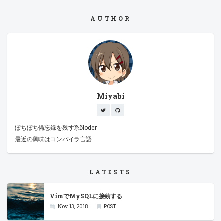
ぎ込まれ、 npmとほぼ同じ使用感で使う事が出来た。 ただ、LT大会を
聞いている限り、Glideを使って入れたらハマったので結局go getでやり
AUTHOR
ました。 使い方教えてという悲痛な声だらけだったので、酷いハマリポ
イントがあるんだろうなぁ（白目 cobra / viperを導入 cobraはCLI用の
ライブラリ。 Node.jsに於けるCommander.jsみたいなもん。
Commander.jsはサブコマンドの実装で大ハマリしたが、cobraはわり
と素直な動作だしドキュメントが充実してて書きやすい。 お供は
viper、蛇繋がりか。 こちらはJSON、YAML、TOML等の設定ファイル
をよしなに展開してくれる。 また、cobraとの共存も見越しており、オ
プション設定にフックしてよしなに上書きすることも可能。 なにそれ便
利過ぎィ！ ただし、環境変数や複数の設定ファイル読み込み、オプショ
ンのオーバーライド等の兼ね合いから、 ファイルへの書き込みはサポー
トしていない模様。 (なんかファイルに書き出したいという要望がプル
Miyabi
リクに上がってて、マージされてるっぽいんだけど、masterにはない
もよう) ファイルへ吐き出す場合は、別途何かしらのライブラリを用意
してきて勝手に出力するしかない。 ただまぁ、viperから最新の値を抜
き出して上書き出来るから全くのゼロスタートというわけではないか
ぼちぼち備忘録を残す系Noder
な。 TOMLを導入 TOMLとはGitHubの人が提唱している設定ファイル。
IniとJSONの良いとこ取りといった感じ、インデント無しで配列やオブ
最近の興味はコンパイラ言語
ジェクトを宣言出来るため、ネスト地獄が起こらないのが主張。 最初は
YAMLで書いてたのだが、どうもTOMLの方が便利そうなのでそちらを
利用することに。 構造体の外出しでハマる コンフィグファイルまわり
は外出ししようとプロジェクトルートにはconfというディレクトリを作
LATESTS
成して外出し。 どうしたものか、conf.auth = xxxがundefinedですとコ
ンパイル通さなくなった。 しかしここはさすがのQiitaクオリティ、同
じネタでハマった人を発見して無事解決。 参考サイト: Goの構造体を
VimでMySQLに接続する
packageに外出ししてハマッたこと
Nov 13, 2018
POST