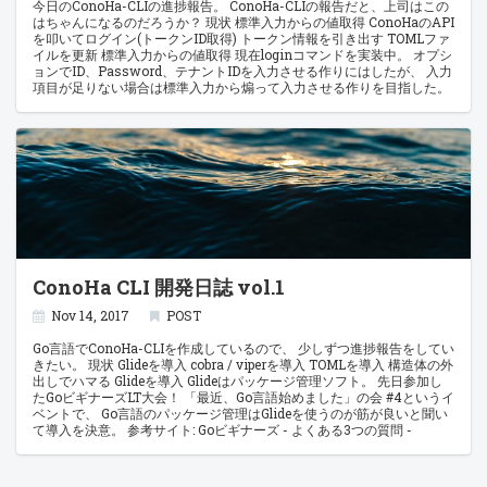
ようにしたい Golang で filepath.Abs に ~(ホームディレクトリ) を指定
今日のConoHa-CLIの進捗報告。 ConoHa-CLIの報告だと、上司はこの
した時にカレントワーキングディレクトリが先頭についてしまう
はちゃんになるのだろうか？ 現状 標準入力からの値取得 ConoHaのAPI
package homedir
を叩いてログイン(トークンID取得) トークン情報を引き出す TOMLファ
イルを更新 標準入力からの値取得 現在loginコマンドを実装中。 オプシ
ョンでID、Password、テナントIDを入力させる作りにはしたが、 入力
項目が足りない場合は標準入力から煽って入力させる作りを目指した。
参考サイト: flag パッケージ - golang.jp Go 言語で標準入力から読み込む
競技プログラミングのアレ — 改訂第二版 早速参考サイトを元に実装を
行う。 優先順位の要件は下記。 コマンドライン引数-tからの入力値
$HOME/.conohaの設定項目 標準入力と標準出力で入力させる まずは
cmd/root.goでcobraとviperの設定を行う func init() {
cobra.OnInitialize(initConfig)
RootCmd.AddCommand(versionCmd) } func initConfig() {
viper.AddConfigPath("$HOME") viper.SetConfigName(".conoha")
viper.SetConfigType("toml") viper.ReadInConfig() } 次にcmd/login.go
で各種値を取得するように設定を行う。 func init() {
rootcmd.addcommand(logincmd)
ConoHa CLI 開発日誌 vol.1
logincmd.flags().stringp("tenantid", "t", "", "port to run application
server on") viper.bindpflag("auth.tenantid",
logincmd.flags().lookup("tenantid")) } var loginCmd =
Nov 14, 2017
POST
&cobra.Command{ Use: "login", Short: "Calculator of addition.
Go言語でConoHa-CLIを作成しているので、 少しずつ進捗報告をしてい
きたい。 現状 Glideを導入 cobra / viperを導入 TOMLを導入 構造体の外
出しでハマる Glideを導入 Glideはパッケージ管理ソフト。 先日参加し
たGoビギナーズLT大会！ 「最近、Go言語始めました」の会 #4というイ
ベントで、 Go言語のパッケージ管理はGlideを使うのが筋が良いと聞い
て導入を決意。 参考サイト: Goビギナーズ - よくある3つの質問 -
mom0tomo go getはローカルマシンに落としてしまうのでパッケージ
管理というレベルじゃねーぞ状態だったが、 Glodeではプロジェクトル
ートに設定ファイル、vendorディレクトリに依存ライブラリが次々と担