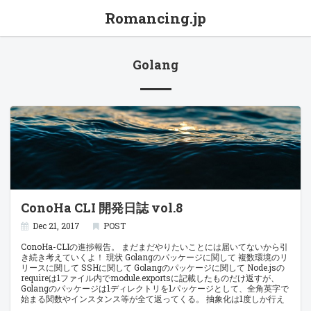
Romancing.jp
Golang
ConoHa CLI 開発日誌 vol.8
Dec 21, 2017
POST
ConoHa-CLIの進捗報告。 まだまだやりたいことには届いてないから引
き続き考えていくよ！ 現状 Golangのパッケージに関して 複数環境のリ
リースに関して SSHに関して Golangのパッケージに関して Node.jsの
requireは1ファイル内でmodule.exportsに記載したものだけ返すが、
Golangのパッケージは1ディレクトリを1パッケージとして、全角英字で
始まる関数やインスタンス等が全て返ってくる。 抽象化は1度しか行え
ないのでしっかりとオブジェクト指向的な設計が必要になる。 今回Go