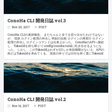
言語の気に入ったところ/気に入らなかったところ Windows用のホーム
ディレクトリの調整 viperは$HOMEというパワーワードをよしなに解釈
してくれるので問題なさそうだが、 コンフィグファイルを読み書きして
いる箇所はosパッケージを利用しているので、 Windows環境では恐ら
くコンフィグファイルを読み書き出来ない不具合が登場しそう。 go-
ConoHa CLI 開発日誌 vol.3
homedirというパッケージを用意して読み書きに対応する まずGitHub
のプロジェクトルートへジャンプ！ うわ、ReadmeにUsageないじゃん
ピンチ! あ、でも英語読めば十分理解出来る。 一応関数の使い方を確認
Nov 29, 2017
POST
しておきたいのでgolang go-homedirでぐぐったらGoDocなるサイトが
引っかかって理解出来た。 念のためプロジェクトのhomedir.goも確
ConoHa-CLIの進捗報告。 まだちゃんと全てを切り出せたわけではない
認、たったの100行じゃん楽勝。 確かにDirは引数無しのstring, errを返
が、 現状 ログイン処理の外出し 時刻の比較 ログインの再実行 ログイン
すし、Expandはstringを受け取りstring, errを返す。 $ glide get
処理の外出し ログインコマンドは出来上がった。 ConoHaのAPIへ接続
github.com/mitchellh/go-homedir Golang で filepath.Abs に ~(ホーム
し、TokenIdを持ち帰り~/.config/conoha.tomlに吐き出せるようにな
ディレクトリ) を指定した時にカレントワーキングディレクトリが先頭
った。 しかし、このTokenIdはわずか1日しか有効期限がない上、APIの
についてしまう package homedir - GoDoc Glideはオワコン Glideで入
殆どはTokenIdを求めてくる。 現状の作りでは日付を跨ぐ度にTokenId
れたgo-homedirが使えないので使い方の確認を兼ねて探していたら、
の有効期限が切れていますエラーを食らい、 その度にログインコマンド
Glide から dep に移行せよ - Qiita の記事でdepに移行せよとか煽られて
を打ち込む作業が待っている。 ログイン処理を抽象化して取り出す必要
る この間教えて貰ったばっかりなのに！ いやまだわからん、公式で確
がある。 早速プロジェクトルートにutilというディレクトリを作成し
認しておこう。 GlideのGitHubプロジェクトルートへ行ってみると……
た。 (ベストプラクティスはまだ良くわかっていないが、公開して有識
Golang Dep The Go community now has the dep project to manage
者の目に止まればPRでも貰えるだろう) Go言語でエラーを書くときに気
dependencies.
をつけること - taknb2nchのメモ Go言語でパッケージの修飾名が重複
した場合の対応方法 - taknb2nchのメモ 時刻の比較 まずは時刻。 トー
クン時刻が期限切れか否かを確かめる方法がよく分からない。 Time同
士の比較はないのか？ 一度Unixタイムに変換して数値同士で比較する
ように修正した。 Package time Go言語で時刻を - そこはかとなく書く
よん。 逆引きGolang (日付と時刻) How to convert ISO 8601 time in
ConoHa CLI 開発日誌 vol.2
golang? ログインの再実行 トークンが古ければもう一度ログインを試み
て取得しなおすように修正。 Golangだと処理的になってしまうなぁ……
色々とださいがまぁまぁええわ。 動くの大事。 最低限体裁を整えたの
Nov 16, 2017
POST
で一度完了として次へ Next… Mac以外のHomedirectoryも取得出来る