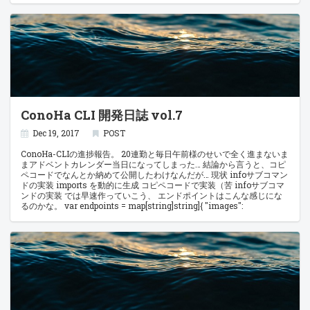
初挑戦ということで適当に作ったパッケージがあまり使い物にならない
ので見直す必要が出てきた。 現状の問題点としては、conf.Read()関数
がconfigファイルを返す為、spec.tomlを操ろうと思ったらRead関数が
使用済みの為に困ってしまう。 一旦はこの2つにリファクタリングしよ
う。 config endpoints 書籍を購入して勉強しているのだが、ディレク
トリによるパッケージはサブディレクトリを切ればネスト出来るので
Node.js的な管理方法も十分可能に思える。 この辺を視野にいれて調査
していこう。 参考サイト: パッケージについて - はじめてのGo言語 Go言
語入門 複数環境のリリースに関して GitHubではタグを打った後、ファ
イルをアップロードすることでバイナリファイルをGitHub上に設置出来
ConoHa CLI 開発日誌 vol.7
るらしい。 64bitのWindows、Mac、Linuxの3つくらいは上げておき
たいから勉強必須。 ゆくゆくはMakefileかなんかで一撃でリリース出来
るようにしたい。 参考サイト: Go のクロスコンパイル環境構築 - Qiita
Dec 19, 2017
POST
privateなGitHub Releaseページのリリース物をcurl+jqでダウンロード
するワンライナー - Qiita GitHubのリリース機能を使う - Qiita Creating
ConoHa-CLIの進捗報告。 20連勤と毎日午前様のせいで全く進まないま
Releases - GitHub Help Release Your Software SSHに関して Golang
まアドベントカレンダー当日になってしまった… 結論から言うと、コピ
にはSSHパッケージがデフォルトで用意されており、osの標準入力/出
ペコードでなんとか納めて公開したわけなんだが… 現状 infoサブコマン
力につなげてやると簡単に実装出来るとのこと。 これによりWindows
ドの実装 imports を動的に生成 コピペコードで実装（苦 infoサブコマ
環境でも（多分）動作するSSHになりうる。 でもメインが電車による
ンドの実装 では早速作っていこう、 エンドポイントはこんな感じにな
SSH接続なのでMoshにも対応したいなあ。。。 というわけで、もう少
るのかな。 var endpoints = map[string]string]{ "images":
し調査した後に再開という形になる。 参考サイト: Windows からも
"https://image-service.tyo1.conoha.io/v2/images", "flavors":
ssh でリモートコマンド実行したい、それ golang で出来るよ
"https://compute.tyo1.conoha.io/v2/1864e71d2deb46f6b47526b69c65a45d/f
artyom/mosh - GitHub StanfordSNR/guardian-agent - GitHub
} …ってのっけからテナントID求めるのかよ。 ん〜…%sで引っ掛けて
fmt.Sprintf使うか imports を動的に生成 Vim使いなのでシンタックス
ハイライト用にvim-goを入れていたが、 どうやらimportsを自動的に
表現してくれるコマンドがあるらしいとのこと。 hnakamur/vim-go-
tutorial-ja - GitHub インポートパスを手動で操作するのはとても 2010
年っぽい (訳注: 時代遅れ) です。この問題を扱うもっとよいツールを提
供しています。もしまだ聞いたことがなければ それは goimports と呼
ばれています。 私たちは :GoImports コマンド (最後の s に 注意) も用