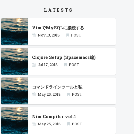
LATESTS
VimでMySQLに接続する
Nov 13, 2018
POST
Clojure Setup (Spacemacs編)
Jul 17, 2018
POST
コマンドラインツールと私
May 25, 2018
POST
Nim Compiler vol.1
May 25, 2018
POST