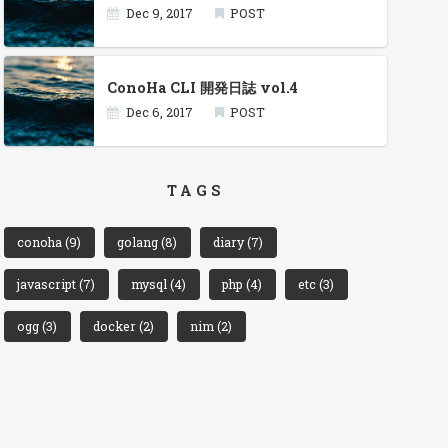
Dec 9, 2017
POST
ConoHa CLI 開発日誌 vol.4
Dec 6, 2017
POST
TAGS
conoha
(9)
golang
(8)
diary
(7)
javascript
(7)
mysql
(4)
php
(4)
etc
(3)
ogg
(3)
docker
(2)
nim
(2)