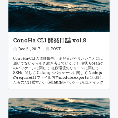
ConoHa CLI 開発日誌 vol.8
Dec 21, 2017
POST
ConoHa-CLIの進捗報告。 まだまだやりたいことには
届いてないから引き続き考えていくよ！ 現状 Golang
のパッケージに関して 複数環境のリリースに関して
SSHに関して Golangのパッケージに関して Node.js
のrequireは1ファイル内でmodule.exportsに記載し
たものだけ返すが、 Golangのパッケージは1ディレク
トリを1パッケージとして、全角英字で始まる関数やイ
ンスタンス等が全て返ってくる。 抽象化は1度しか行え
ないのでしっかりとオブジェクト指向的な設計が必要
になる。 今回Go初挑戦ということで適当に作ったパッ
ケージがあまり使い物にならないので見直す必要が出
てきた。 現状の問題点としては、conf.Read()関数が
configファイルを返す為、spec.tomlを操ろうと思っ