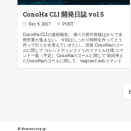
hnakamur/vim-go-tutorial-ja - GitHub インポー
トパスを手動で操作するのはとても 2010 年っぽい (訳
ConoHa CLI 開発日誌 vol.5
注: 時代遅れ) です。この問題を扱うもっとよいツール
を提供しています。もしまだ聞いたことがなければ そ
れは goimports と呼ばれています。 私たちは
Dec 9, 2017
POST
:GoImports コマンド (最後の s に 注意) も用意してい
ます。これで明示的に goimports を実行することが
ConoHa-CLIの進捗報告。 個々の所午前様ばかりで全
できます。 これだね。 let g:go_fmt_command =
然作業が進まない。 今回はしっかり時間を作ってどう
"goimports" これ入れておけば自動的にやってくれる
作って行くかを考えていきたい。 現状 ConoHaのゴー
みたいだから入れておこう。 不要になったら削除まで
ルに関して カレントディレクトリのファイル仕様 コマ
してくれるらしいから完璧だね。 さて、早速実験。
ンド一覧（予定） ConoHaのゴールに関して 前回考え
fmt.printfn("hogehoge")で保存っと、よしよしちゃ
たConoHaのゴールに関して、vagrant sshコマンド
んとimport "fmt"になった。 じゃあconf.Read()を使
が再現出来れば良い事はわかっている。 諦める前に一
ったらどうなるのっ
回確認しておこう、というわけでGitHubに公開されて
と…"github.com/miyabisun/conoha-cli/conf" 嘘
いるソースコードを閲覧してみた。 該当するスクリプ
だろ……！？ これもバッチリ解決するとは恐ろしい……
トはこの辺にありそうだ。
もう私は長いGolang人生でimport文を自分で修正す
vagrant/lib/vagrant/action/builtin/ssh_exec.rb
ることは多分無い。 とはいえ、viperだけ
vagrant/lib/vagrant/action/builtin/ssh_run.rb
で”github.com/spf13/viper”を提示することは難しい
vagrant/lib/vagrant/util/ssh.rb まぁ、Rubyのコ
と思うので、 この辺の依存関係をどう解決するかは今
ードをあまり読めないから大変なんだが、どうやら
後も確認する必要がありそうだね。
vagrant/action/ssh_run.rbを読む限り、具体的な処
理はutil/ssh.rbに移譲しているようだ。 うーむ、やは
りサブプロセスで動作させて、インタラクティブな状
態で紐付けているようだ。 しかしこれでSSHで繋いだ
先でVimやtmuxを平然と使えるって凄いな。 なんと
© Romancing.jp