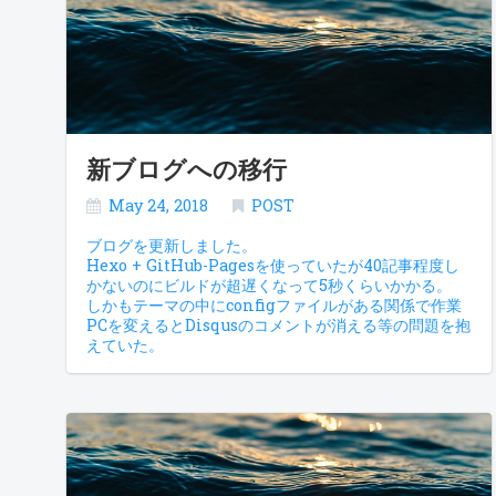
新ブログへの移行
May 24, 2018
POST
ブログを更新しました。
Hexo + GitHub-Pagesを使っていたが40記事程度し
かないのにビルドが超遅くなって5秒くらいかかる。
しかもテーマの中にconfigファイルがある関係で作業
PCを変えるとDisqusのコメントが消える等の問題を抱
えていた。
NetlifyでHugoで作った静的サイトをホスティングし
てビルドを自動化する
この記事が魅力的だったのでGitHub-Pagesから移行
してみた。
めっちゃ楽ちん
速攻でハマった。