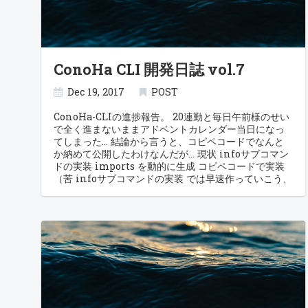
ConoHa CLI 開発日誌 vol.7
Dec 19, 2017
POST
ConoHa-CLIの進捗報告。 20連勤と毎日午前様のせい
で全く進まないままアドベントカレンダー当日になっ
てしまった… 結論から言うと、コピペコードでなんと
か納めて公開したわけなんだが… 現状 infoサブコマン
ドの実装 imports を動的に生成 コピペコードで実装
（苦 infoサブコマンドの実装 では早速作っていこう、
エンドポイントはこんな感じになるのかな。 var
endpoints = map[string]string]{ "images":
"https://image-
service.tyo1.conoha.io/v2/images", "flavors":
"https://compute.tyo1.conoha.io/v2/1864e71d2deb46
} …ってのっけからテナントID求めるのかよ。 ん〜…%s
で引っ掛けてfmt.Sprintf使うか imports を動的に生
成 Vim使いなのでシンタックスハイライト用にvim-
goを入れていたが、 どうやらimportsを自動的に表現
してくれるコマンドがあるらしいとのこと。