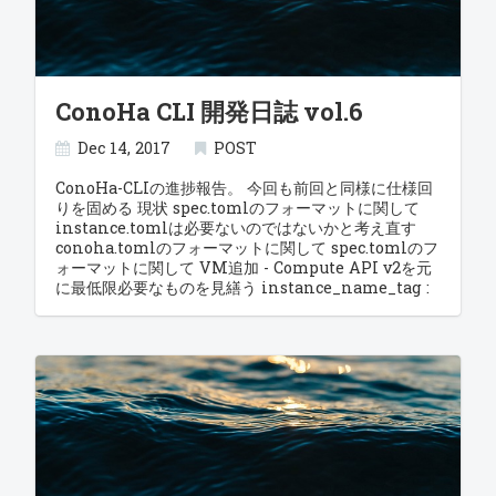
たらRead関数が使用済みの為に困ってしまう。 一旦は
この2つにリファクタリングしよう。 config
endpoints 書籍を購入して勉強しているのだが、ディ
レクトリによるパッケージはサブディレクトリを切れ
ばネスト出来るのでNode.js的な管理方法も十分可能に
ConoHa CLI 開発日誌 vol.6
思える。 この辺を視野にいれて調査していこう。 参考
サイト: パッケージについて - はじめてのGo言語 Go言
語入門 複数環境のリリースに関して GitHubではタグ
Dec 14, 2017
POST
を打った後、ファイルをアップロードすることでバイ
ナリファイルをGitHub上に設置出来るらしい。 64bit
ConoHa-CLIの進捗報告。 今回も前回と同様に仕様回
のWindows、Mac、Linuxの3つくらいは上げておき
りを固める 現状 spec.tomlのフォーマットに関して
たいから勉強必須。 ゆくゆくはMakefileかなんかで
instance.tomlは必要ないのではないかと考え直す
一撃でリリース出来るようにしたい。 参考サイト: Go
conoha.tomlのフォーマットに関して spec.tomlのフ
のクロスコンパイル環境構築 - Qiita privateな
ォーマットに関して VM追加 - Compute API v2を元
GitHub Releaseページのリリース物をcurl+jqでダウ
に最低限必要なものを見繕う instance_name_tag :
ンロードするワンライナー - Qiita GitHubのリリース
インスタンス名 image: イメージ(UUID) flavor: VM
機能を使う - Qiita Creating Releases - GitHub
プラン(UUID) user_data: cloud-config (URL or
Help Release Your Software SSHに関して Golang
./cloud.cfg) key_name: SSHキー名 おっ、最小で考
にはSSHパッケージがデフォルトで用意されており、
えたら意外と少なくいけるな。 ユーザースクリプトが
f6b47526b69c65a45d/flavors",
osの標準入力/出力につなげてやると簡単に実装出来る
API越しだとcloud-configオンリーなのが悲しい。 と
とのこと。 これによりWindows環境でも（多分）動
ころで、考えないようにしてたけどこのイメージとVM
作するSSHになりうる。 でもメインが電車によるSSH
プランのUUIDとはなんぞや？ イメージ一覧画面を見
接続なのでMoshにも対応したいなあ。。。 というわ
たが何も書いて無かったので、 VM追加 - Compute
けで、もう少し調査した後に再開という形になる。 参
API v2のページから推測しよう。 Request Json (最
考サイト: Windows からも ssh でリモートコマンド
低指定時) { "server": { "imageRef": "1f7bcc63-4a18-