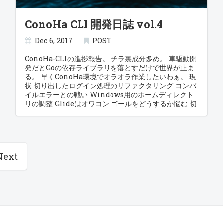
実行したい、それ golang で出来るよ artyom/mosh
4371-85b1-bcdd4301ff31", "flavorRef": "b60acd11-
- GitHub StanfordSNR/guardian-agent - GitHub
3fd5-46e1-9387-aae4737d49aa",
ConoHa CLI 開発日誌 vol.4
"adminPass":"72LY2hf38Kf84vCy4sUr" } } ハイフ
ンでセパレートされた4-2-2-2-6バイトの文字列がそれ
っぽいな。 どれどれ、この情報を踏まえてイメージ一
Dec 6, 2017
POST
覧を。。 イメージ一覧取得(nova) - Compute API v2
images[n].nameの他にimages[n].idがあって、この
ConoHa-CLIの進捗報告。 チラ裏成分多め。 車駆動開
idがUUIDの形式に一致することがわかる。 {
発だとGoの依存ライブラリを落とすだけで世界が止ま
"images": [ { "id": "fb1d084f-357f-40e2-a2c3-
る。 早くConoHa環境でオラオラ作業したいわぁ。 現
59b8ecc1f6f2", "links": [{link}, {link}, {link}],
状 切り出したログイン処理のリファクタリング コンパ
"name": "vmi-centos-7.
イルエラーとの戦い Windows用のホームディレクト
リの調整 Glideはオワコン ゴールをどうするか悩む 切
り出したログイン処理のリファクタリング 切り出した
ログイン処理が汚いが諦めて布団に潜った所、 翌日の
朝に閃いてリファクタリング、まだまだ拙いが良い感
じの粒度で切り出せたように思える。 コンパイルエラ
ーとの戦い single-value contextというエラーが出
Next
て中々解消出来ない。 とりあえず色々ググっていた
ら、戻り値が2個のものを1個だけ受け取っていた事が
原因らしい。 不要の場合でも_で受け取る必要があるの
ね。 全部のコンパイルが通ってログインが通った所で
一旦コミットしてGitHubへプッシュ。 Go言語の気に
入ったところ/気に入らなかったところ Windows用の
ホームディレクトリの調整 viperは$HOMEというパワ
ーワードをよしなに解釈してくれるので問題なさそう